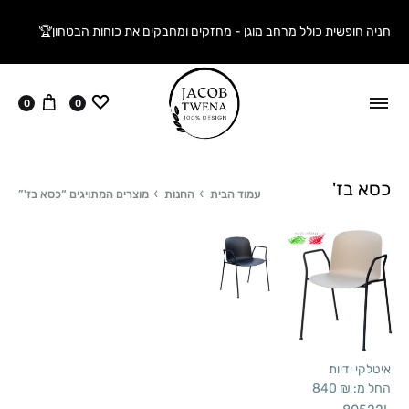
חניה חופשית כולל מרחב מוגן - מחזקים ומחבקים את כוחות הבטחון🏆
ווישליסט
עגלה
0
0
כסא בז'
עמוד הבית
החנות
מוצרים המתויגים “כסא בז'”
איטלקי ידיות
החל מ:
₪
840