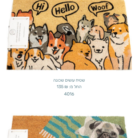
שטיח עושים שכונה
החל מ:
₪
135
4016