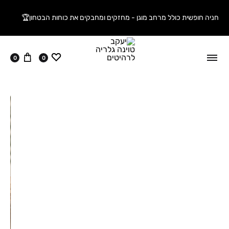
חניה חופשית כולל מרחב מוגן - מחזקים ומחבקים את כוחות הבטחון🏆
ווישליסט
עגלה
0
0