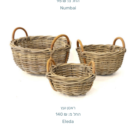
החל מ:
₪
95
Numbai
ראטן ועץ
החל מ:
₪
140
Eleda