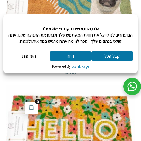
שטיח בולדוג צרפתי
החל מ:
₪
135
4015
0