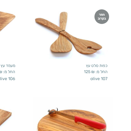
חוזר
בקרוב
כפות סלט עץ
מעמד עץ 
החל מ:
₪
125
החל מ:
₪
live 106
olive 107