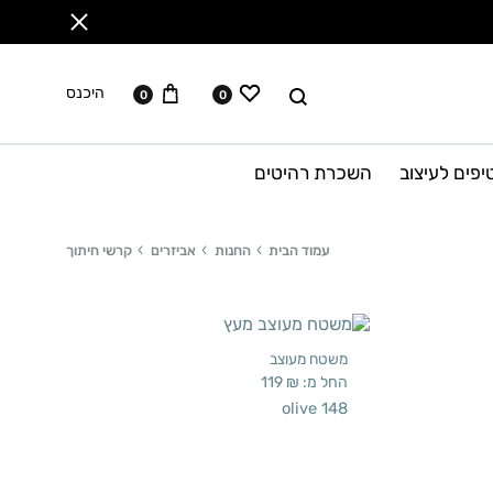
ווישליסט
עגלה
לחפש
היכנס
0
0
יפים לעיצוב
השכרת רהיטים
עמוד הבית
החנות
אביזרים
קרשי חיתוך
משטח מעוצב
החל מ:
₪
119
olive 148