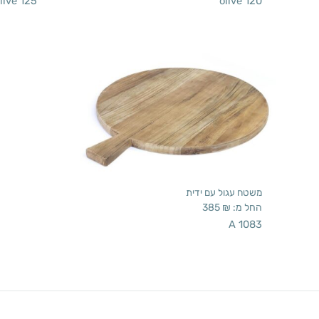
live 125
olive 120
משטח עגול עם ידית
החל מ:
₪
385
A 1083