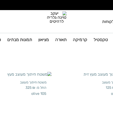
קוחות
יעקב
גלריה
טוינה
לרהיטים
טקסטיל
קרמיקה
תאורה
מציאון
תמונות מבתים
ט
גלריה
ועיצוב
הבית
לרהיטים
 מעוצב
משטח חיתוך מעוצב
125
החל מ:
₪
325
olive 105
o