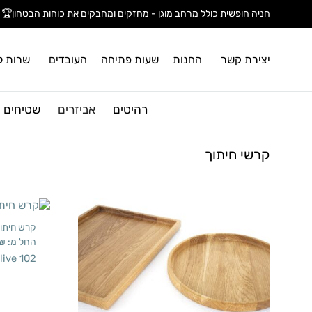
חניה חופשית כולל מרחב מוגן - מחזקים ומחבקים את כוחות הבטחון🏆
יצירת קשר
החנות
שעות פתיחה
העובדים
שרות ל
רהיטים
אביזרים
שטיחים
קרשי חיתוך
קרש חיתוך
החל מ:
₪
live 102