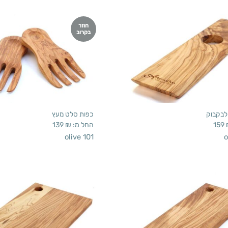
חוזר
בקרוב
לבקבוק
כפות סלט מעץ
159
החל מ:
₪
139
olive 101
o