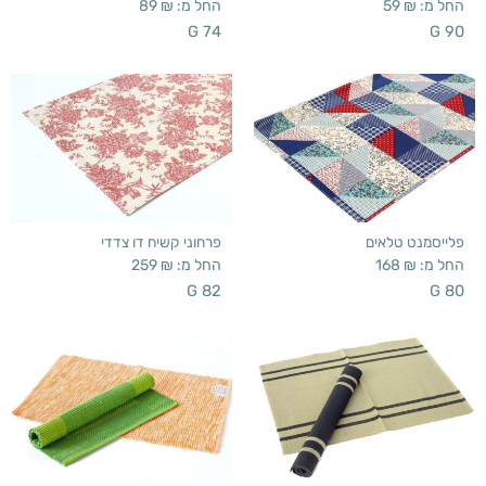
החל מ:
₪
59
החל מ:
₪
89
G 74
G 90
פלייסמנט טלאים
פרחוני קשיח דו צדדי
החל מ:
₪
168
החל מ:
₪
259
G 82
G 80