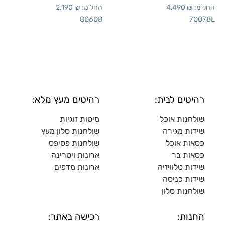
שולחנות אוכל
מיטות זוגיות
שידות מגירה
שולח
נות סלון מעץ
כסאות אוכל
שולחנות פסיפס
כסאות בר
ארונות ויטרינה
שידות טלוויזיה
ארונות מדפי
ם
שידות כניסה
שולחנות סלון
החנות:
רכישה באתר:
אודות
תקנון
איך מגיעים
פרטיות
שעות פתיחה
שאלות ותשובות
תמונות
ביטולים והחזרות
הצוות
שרותינו:
טכני:
דרושים