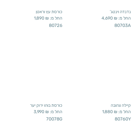
קיילה צהובה
כורסת בוהו ירוק יער
החל מ:
₪
1,880
החל מ:
₪
3,990
70078G
80760Y
כורסת בוהו אופוויט
כורסת רביצה בוהו