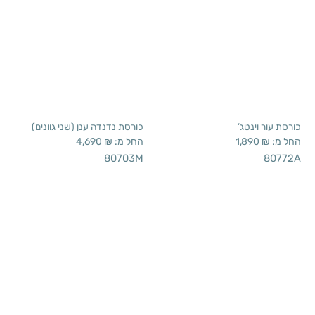
כורסת עור וינטג’
כורסת נדנדה ענן (שני גוונים)
החל מ:
₪
1,890
החל מ:
₪
4,690
80703M
80772A
נדנדה וינטג’
כורסת עץ וראטן
החל מ:
₪
4,690
החל מ:
₪
1,890
80726
80703A