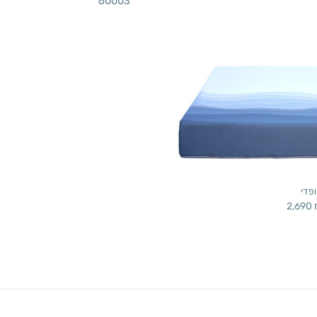
60003
פדי
2,690