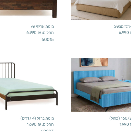
רגז מצעים
מיטת אריחי עץ
6,990
החל מ:
₪
6,990
60015
מיטת ברזל (4 גדלים)
1,990
החל מ:
₪
1,690