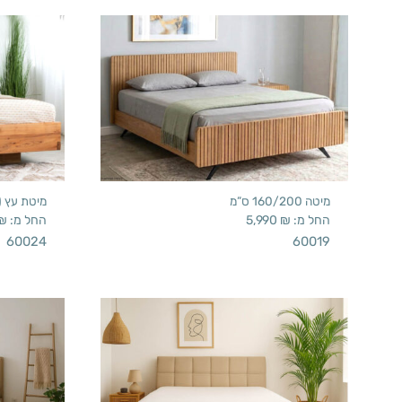
מיטה 160/200 ס”מ
מיטת עץ (3 גדלים)
החל מ:
₪
5,990
החל מ:
₪
60024
60019