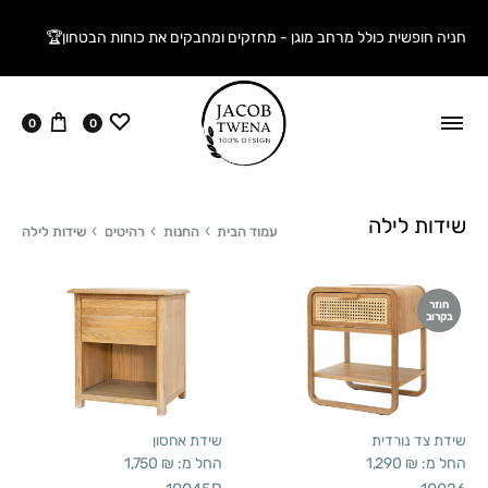
חניה חופשית כולל מרחב מוגן - מחזקים ומחבקים את כוחות הבטחון🏆
ווישליסט
עגלה
0
0
שידות לילה
עמוד הבית
החנות
רהיטים
שידות לילה
חוזר
בקרוב
שידת צד נורדית
שידת אחסון
החל מ:
₪
1,290
החל מ:
₪
1,750