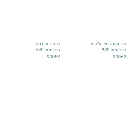
שולחן עגול מינימליסטי
זוג שולחנות סלון
החל מ:
₪
890
החל מ:
₪
690
90053
90062
שולחן סלון חרדל
שולחן סלון רטרו
החל מ:
₪
3,390
החל מ:
₪
1,790
90065M
90045M