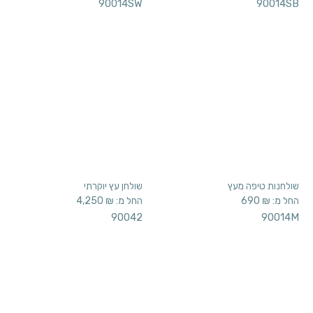
שולחנות טיפה מעץ
שולחן עץ יוקרתי
החל מ:
₪
690
החל מ:
₪
4,250
90042
90014M
שולחן אדני רכבת
שולחן עץ עבה