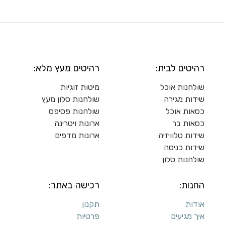
רהיטים לבית:
רהיטים מעץ מלא:
שולחנות אוכל
מיטות זוגיות
שידות מגירה
שולח
נות סלון מעץ
כסאות אוכל
שולחנות פסיפס
כסאות בר
ארונות ויטרינה
שידות טלוויזיה
ארונות מדפי
ם
שידות כניסה
שולחנות סלון
החנות:
רכישה באתר:
אודות
תקנון
איך מגיעים
פרטיות
שעות פתיחה
שאלות ותשובות
תמונות
ביטולים והחזרות
הצוות
שרותינו:
טכני: