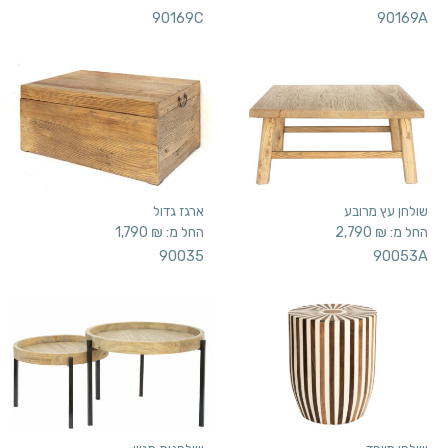
90169C
90169A
שולחן עץ מרובע
ארגז גדול
החל מ:
₪
2,790
החל מ:
₪
1,790
90035
90053A