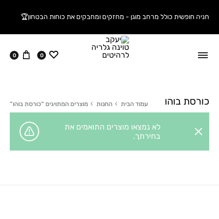
חניה חופשית כולל מרחב מוגן - מחזקים ומחבקים את כוחות הבטחון🏆
ווישליסט
עגלה
0
0
כורסת בוהו
עמוד הבית
החנות
מוצרים המתויגים “כורסת בוהו”
לא נמצאו מוצרים התואמים את
בחירתך.