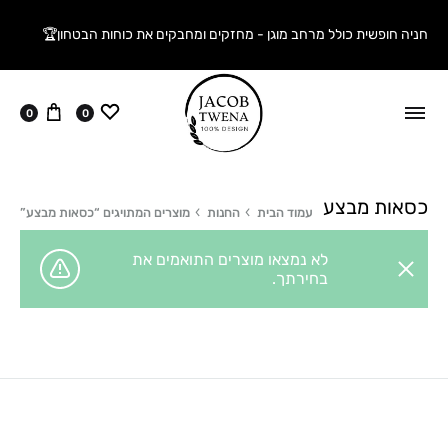
חניה חופשית כולל מרחב מוגן - מחזקים ומחבקים את כוחות הבטחון🏆
ווישליסט
עגלה
0
0
כסאות מבצע
עמוד הבית
החנות
מוצרים המתויגים “כסאות מבצע”
לא נמצאו מוצרים התואמים את
בחירתך.