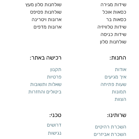
שידות מגירה
שולח
נות סלון מעץ
כסאות אוכל
שולחנות פסיפס
כסאות בר
ארונות ויטרינה
שידות טלוויזיה
ארונות מדפי
ם
שידות כניסה
שולחנות סלון
החנות:
רכישה באתר:
אודות
תקנון
איך מגיעים
פרטיות
שעות פתיחה
שאלות ותשובות
תמונות
ביטולים והחזרות
הצוות
שרותינו:
טכני:
דרושים
השכרת רהיטים
נגישות
השכרת אביזרים