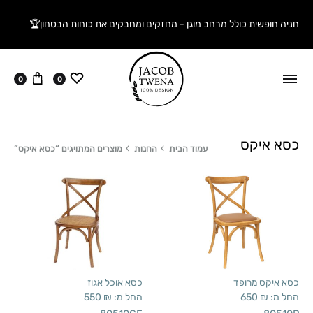
חניה חופשית כולל מרחב מוגן - מחזקים ומחבקים את כוחות הבטחון🏆
ווישליסט
עגלה
0
0
כסא איקס
עמוד הבית
החנות
מוצרים המתויגים “כסא איקס”
כסא איקס מרופד
כסא אוכל אגוז
החל מ:
₪
650
החל מ:
₪
550