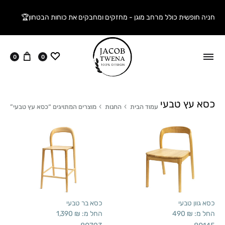
חניה חופשית כולל מרחב מוגן - מחזקים ומחבקים את כוחות הבטחון🏆
ווישליסט
עגלה
0
0
כסא עץ טבעי
עמוד הבית
החנות
מוצרים המתויגים “כסא עץ טבעי”
כסא גוון טבעי
כסא בר טבעי
החל מ:
₪
490
החל מ:
₪
1,390