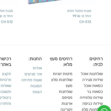
מגבת פסטל פסים
מגבת פסי
החל מ:
₪
99
החל מ:
₪
CH 512
CH 513
רהיטים
רהיטים מעץ
החנות:
רכישה
לבית:
מלא:
באתר:
אודות
שולחנות אוכל
מיטות זוגיות
תקנון
איך מגיעים
שידות מגירה
שולח
נות סלון
פרטיות
שעות פתיחה
כסאות אוכל
מעץ
שאלות
תמונות
כסאות בר
שולחנות
ותשובו
הצוות
שידות טלוויזיה
פסיפס
ביטולים
שידות כניסה
ארונות
והחזרו
שולחנות סלון
ויטרינה