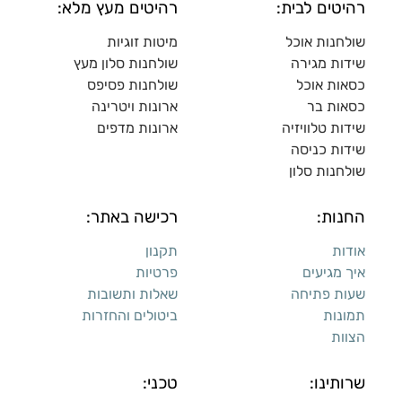
רהיטים לבית:
רהיטים מעץ מלא:
שולחנות אוכל
מיטות זוגיות
שידות מגירה
שולח
נות סלון מעץ
כסאות אוכל
שולחנות פסיפס
כסאות בר
ארונות ויטרינה
שידות טלוויזיה
ארונות מדפי
ם
שידות כניסה
שולחנות סלון
החנות:
רכישה באתר:
אודות
תקנון
איך מגיעים
פרטיות
שעות פתיחה
שאלות ותשובות
תמונות
ביטולים והחזרות
הצוות
שרותינו:
טכני: