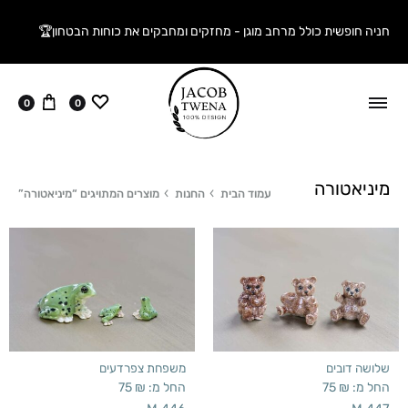
חניה חופשית כולל מרחב מוגן - מחזקים ומחבקים את כוחות הבטחון🏆
ווישליסט
עגלה
0
0
מיניאטורה
עמוד הבית
החנות
מוצרים המתויגים “מיניאטורה”
שלושה דובים
משפחת צפרדעים
החל מ:
₪
75
החל מ:
₪
75