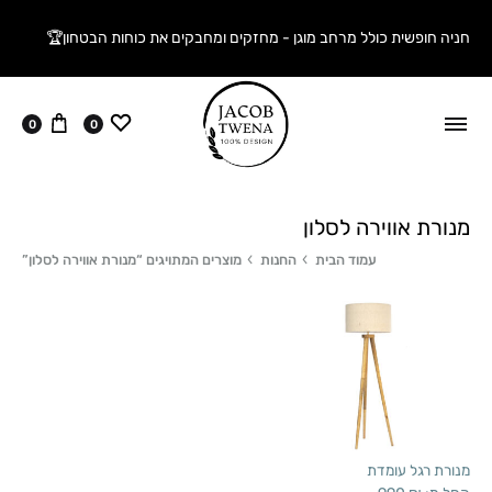
חניה חופשית כולל מרחב מוגן - מחזקים ומחבקים את כוחות הבטחון🏆
ווישליסט
עגלה
0
0
מנורת אווירה לסלון
עמוד הבית
החנות
מוצרים המתויגים “מנורת אווירה לסלון”
מנורת רגל עומדת