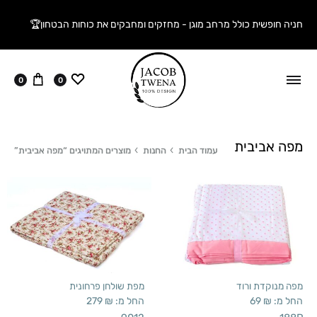
חניה חופשית כולל מרחב מוגן - מחזקים ומחבקים את כוחות הבטחון🏆
ווישליסט
עגלה
0
0
מפה אביבית
עמוד הבית
החנות
מוצרים המתויגים “מפה אביבית”
מפה מנוקדת ורוד
מפת שולחן פרחונית
החל מ:
₪
69
החל מ:
₪
279