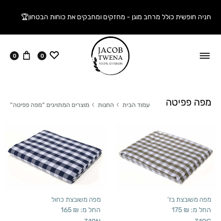
חניה חופשית כולל מרחב מוגן - מחזקים ומחבקים את כוחות הבטחון🏆
ווישליסט
עגלה
0
0
מפה פפיטה
עמוד הבית
החנות
מוצרים המתויגים “מפה פפיטה”
מפה משובצת בז’
מפה משובצת כחול
החל מ:
₪
175
החל מ:
₪
165