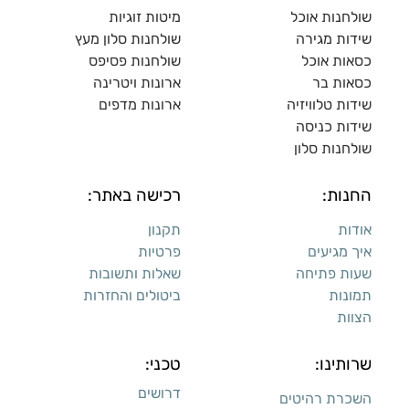
שולחנות אוכל
מיטות זוגיות
שידות מגירה
שולח
נות סלון מעץ
כסאות אוכל
שולחנות פסיפס
כסאות בר
ארונות ויטרינה
שידות טלוויזיה
ארונות מדפי
ם
שידות כניסה
שולחנות סלון
החנות:
רכישה באתר:
אודות
תקנון
איך מגיעים
פרטיות
שעות פתיחה
שאלות ותשובות
תמונות
ביטולים והחזרות
הצוות
שרותינו:
טכני:
דרושים
השכרת רהיטים