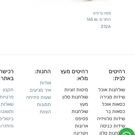
מפה גרפיט
החל מ:
₪
165
312A
רהיטים
רהיטים מעץ
החנות:
רכישה
לבית:
מלא:
באתר:
אודות
שולחנות אוכל
מיטות זוגיות
תקנון
איך מגיעים
שידות מגירה
שולח
נות סלון
פרטיות
שעות פתיחה
כסאות אוכל
מעץ
שאלות
תמונות
כסאות בר
שולחנות
ותשובו
הצוות
שידות טלוויזיה
פסיפס
ביטולים
שידות כניסה
ארונות
והחזרו
שולחנות סלון
ויטרינה