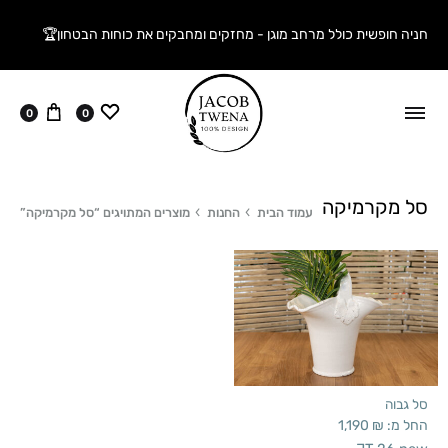
חניה חופשית כולל מרחב מוגן - מחזקים ומחבקים את כוחות הבטחון🏆
ווישליסט
עגלה
0
0
סל מקרמיקה
עמוד הבית
החנות
מוצרים המתויגים “סל מקרמיקה”
סל גבוה
החל מ:
₪
1,190