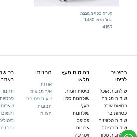
קערת כסף מעוצבת
החל מ:
₪
1,450
4159
רהיטים
רהיטים מעץ
החנות:
רכישה
לבית:
מלא:
באתר:
אודות
שולחנות אוכל
מיטות זוגיות
תקנון
איך מגיעים
שידות מגירה
שולח
נות סלון
פרטיות
שעות פתיחה
כסאות אוכל
מעץ
שאלות
תמונות
כסאות בר
שולחנות
ותשובו
הצוות
שידות טלוויזיה
פסיפס
ביטולים
שידות כניסה
ארונות
והחזרו
שולחנות סלון
ויטרינה