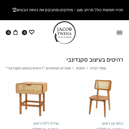
חניה חופשית כולל מרחב מוגן - מחזקים ומחבקים את כוחות הבטחון🏆
ווישליסט
עגלה
0
0
רהיטים בעיצוב סקנדינבי
עמוד הבית
החנות
מוצרים המתויגים “רהיטים בעיצוב סקנדינבי”
כסא עץ ראטן
שידת לילה ראטן