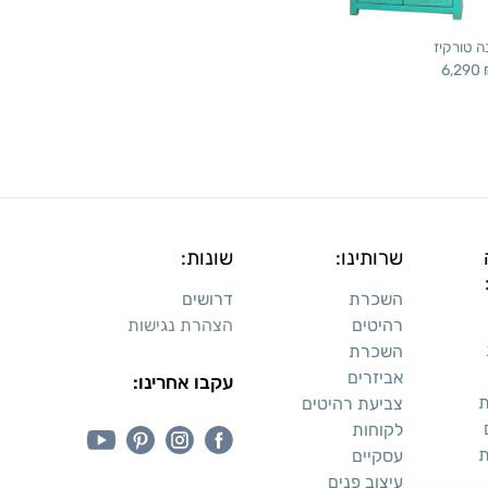
נה טורקיז
6,290
שרותינו:
שונות:
השכרת
דרושים
רהיטים
הצהרת נגישות
השכרת
אביזרים
עקבו אחרינו:
ת
צביעת רהיטים
לקוחות
ת
עסקיים
עיצוב פנים