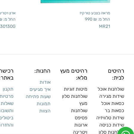
מראה בצבע טורקיז
ארון ויטרי
החל מ:
₪
990
החל מ:
₪
30130G
MR21
רהיטים
רהיטים מעץ
החנות:
רכישה
לבית:
מלא:
באתר:
אודות
שולחנות אוכל
מיטות זוגיות
תקנון
איך מגיעים
שידות מגירה
שולח
נות סלון
פרטיות
שעות פתיחה
כסאות אוכל
מעץ
שאלות
תמונות
כסאות בר
שולחנות
ותשובו
הצוות
שידות טלוויזיה
פסיפס
ביטולים
שידות כניסה
ארונות
והחזרו
שולחנות סלון
ויטרינה