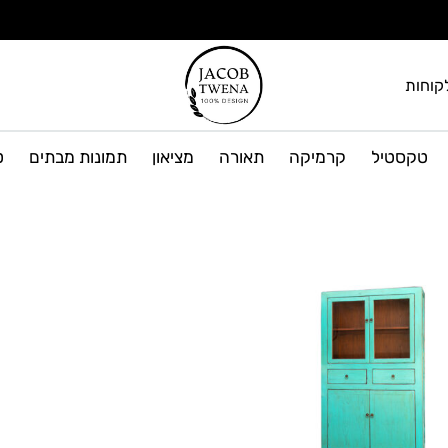
קוחות
יעקב
גלריה
טוינה
לרהיטים
טקסטיל
קרמיקה
תאורה
מציאון
תמונות מבתים
ט
גלריה
ועיצוב
הבית
לרהיטים