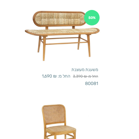
50%
משענת מעוצבת
החל מ:
₪
1,690
החל מ:
₪
3,390
80081