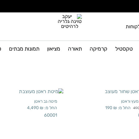
קוחות
יעקב
גלריה
טוינה
לרהיטים
טקסטיל
קרמיקה
תאורה
מציאון
תמונות מבתים
ט
גלריה
ועיצוב
הבית
לרהיטים
עץ וראטן
מיטה גב ראטן
החל מ:
₪
190
החל מ:
₪
4,490
49
60001