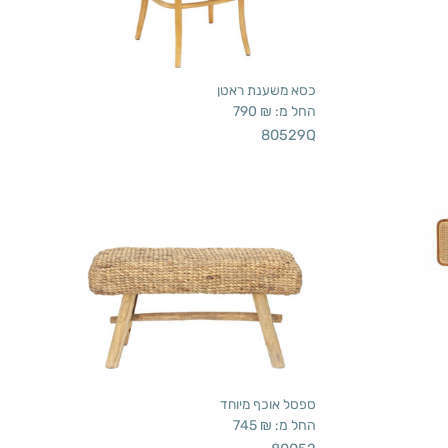
כסא משענת ראטן
החל מ:
₪
790
80529Q
ספסל אוכף מיוחד
החל מ:
₪
745