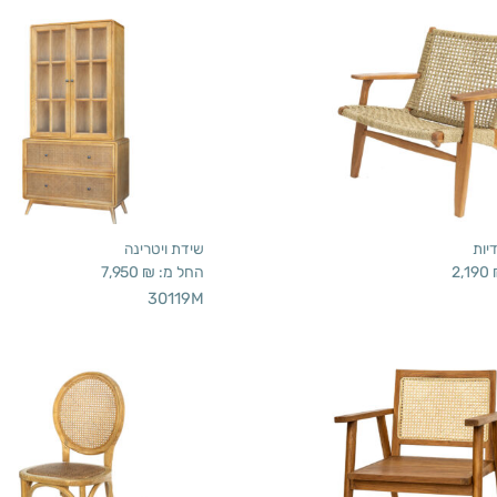
יות
שידת ויטרינה
2,190
החל מ:
₪
7,950
30119M