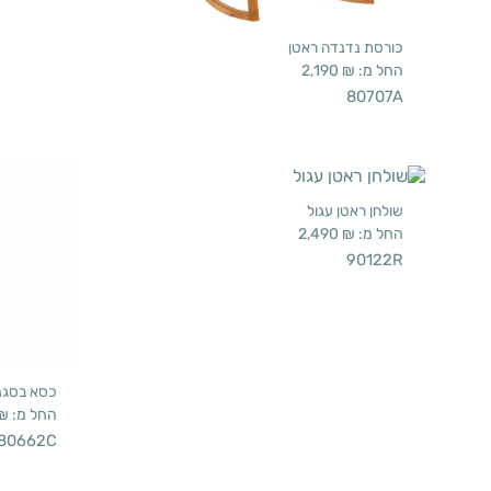
כורסת נדנדה ראטן
החל מ:
₪
2,190
80707A
שולחן ראטן עגול
החל מ:
₪
2,490
90122R
כסא בסגנון
החל מ:
₪
80662C