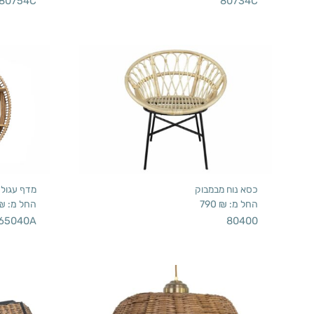
80754C
80734C
כסא נוח מבמבוק
מדף עגול
החל מ:
₪
790
החל מ:
₪
65040A
80400