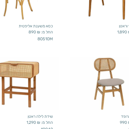
וראטן
כסא משענת אליפטית
1,890
החל מ:
₪
890
80510M
רופד
שידת לילה ראטן
990
החל מ:
₪
1,290