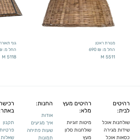
מנורת ראטן
גוף תאורה
החל מ:
₪
690
החל מ:
₪
M 5118
M 5511
רהיטים
רהיטים מעץ
החנות:
רכישה
לבית:
מלא:
באתר:
אודות
שולחנות אוכל
מיטות זוגיות
תקנון
איך מגיעים
שידות מגירה
שולח
נות סלון
פרטיות
שעות פתיחה
כסאות אוכל
מעץ
שאלות
תמונות