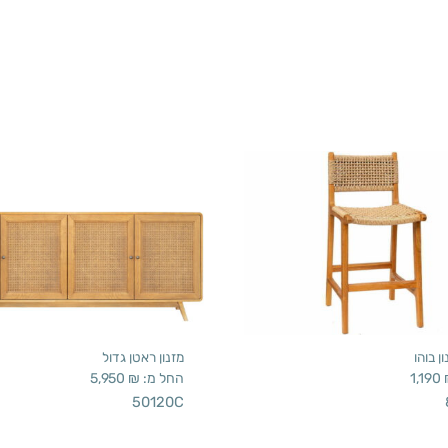
 בוהו
מזנון ראטן גדול
1,190
החל מ:
₪
5,950
50120C