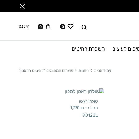
ווישליסט
עגלה
לחפש
היכנס
0
0
יפים לעיצוב
השכרת רהיטים
עמוד הבית
החנות
מוצרים המתויגים “רהיטים מראטן”
שולחן ראטן
החל מ:
₪
1,790
90122L