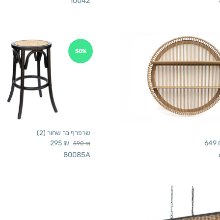
10042
50%
שרפרף בר שחור (2)
295
₪
649
590
₪
80085A