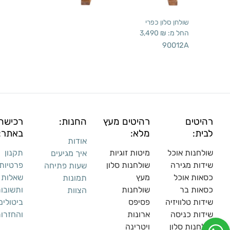
שולחן סלון כפרי
החל מ:
₪
3,490
90012A
רהיטים
רהיטים מעץ
החנות:
רכישה
לבית:
מלא:
באתר:
אודות
שולחנות אוכל
מיטות זוגיות
תקנון
איך מגיעים
שידות מגירה
שולח
נות סלון
פרטיות
שעות פתיחה
כסאות אוכל
מעץ
שאלות
תמונות
כסאות בר
שולחנות
ותשובו
הצוות
שידות טלוויזיה
פסיפס
ביטולים
שידות כניסה
ארונות
והחזרו
שולחנות סלון
ויטרינה