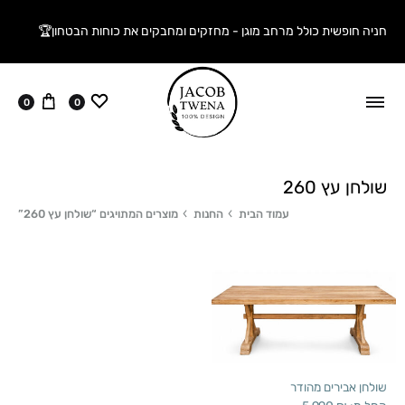
חניה חופשית כולל מרחב מוגן - מחזקים ומחבקים את כוחות הבטחון🏆
ווישליסט
עגלה
0
0
שולחן עץ 260
עמוד הבית
החנות
מוצרים המתויגים “שולחן עץ 260”
שולחן אבירים מהודר