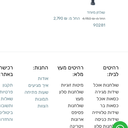
שולחן מיוחד
החל מ:
₪
2,790
החל מ:
₪
4,950
90281
רהיטים
רהיטים מעץ
החנות:
רכישה
לבית:
מלא:
באתר:
אודות
שולחנות אוכל
מיטות זוגיות
תקנון
איך מגיעים
שידות מגירה
שולח
נות סלון
פרטיות
שעות פתיחה
כסאות אוכל
מעץ
שאלות
תמונות
כסאות בר
שולחנות
ותשובו
הצוות
שידות טלוויזיה
פסיפס
ביטולים
שידות כניסה
ארונות
והחזרו
שולחנות סלון
ויטרינה