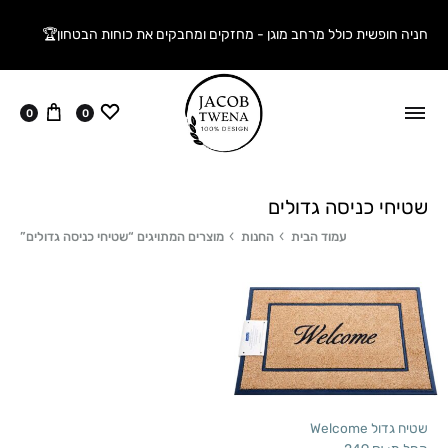
חניה חופשית כולל מרחב מוגן - מחזקים ומחבקים את כוחות הבטחון🏆
ווישליסט
עגלה
0
0
שטיחי כניסה גדולים
עמוד הבית
החנות
מוצרים המתויגים “שטיחי כניסה גדולים”
שטיח גדול Welcome