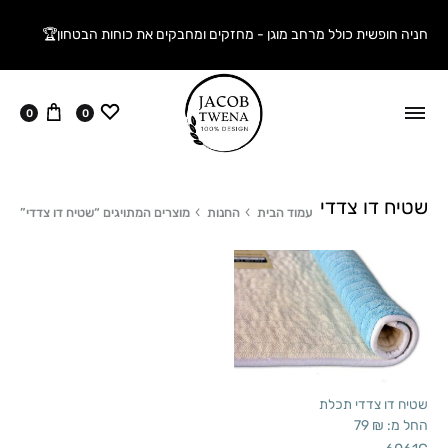
חניה חופשית כולל מרחב מוגן - מחזקים ומחבקים את כוחות הבטחון🏆
ווישליסט
עגלה
0
0
שטיח דו צדדי
עמוד הבית
החנות
מוצרים המתויגים “שטיח דו צדדי”
שטיח דו צדדי תכלת
החל מ:
₪
79