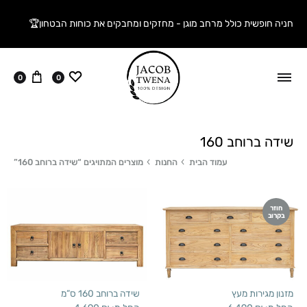
חניה חופשית כולל מרחב מוגן - מחזקים ומחבקים את כוחות הבטחון🏆
ווישליסט
עגלה
0
0
שידה ברוחב 160
עמוד הבית
החנות
מוצרים המתויגים “שידה ברוחב 160”
חוזר
בקרוב
מזנון מגירות מעץ
שידה ברוחב 160 ס”מ