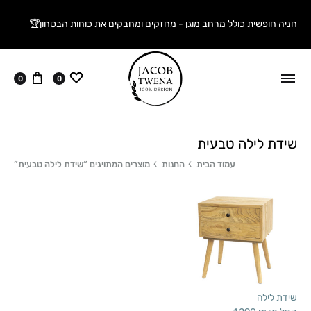
חניה חופשית כולל מרחב מוגן - מחזקים ומחבקים את כוחות הבטחון🏆
ווישליסט
עגלה
0
0
שידת לילה טבעית
עמוד הבית
החנות
מוצרים המתויגים “שידת לילה טבעית”
שידת לילה