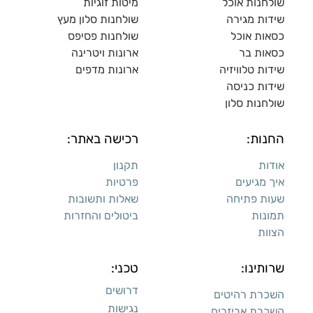
שולחנות אוכל
מיטות זוגיות
שידות מגירה
שולח
נות סלון מעץ
כסאות אוכל
שולחנות פסיפס
כסאות בר
ארונות ויטרינה
שידות טלוויזיה
ארונות מדפי
ם
שידות כניסה
שולחנות סלון
החנות:
רכישה באתר:
אודות
תקנון
איך מגיעים
פרטיות
שעות פתיחה
שאלות ותשובות
תמונות
ביטולים והחזרות
הצוות
שרותינו:
טכני:
דרושים
השכרת רהיטים
נגישות
השכרת אביזרים