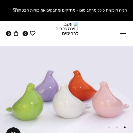
חניה חופשית כולל מרחב מוגן - מחזקים ומחבקים את כוחות הבטחון🏆
ווישליסט
עגלה
0
0