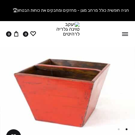
חניה חופשית כולל מרחב מוגן - מחזקים ומחבקים את כוחות הבטחון🏆
ווישליסט
עגלה
0
0