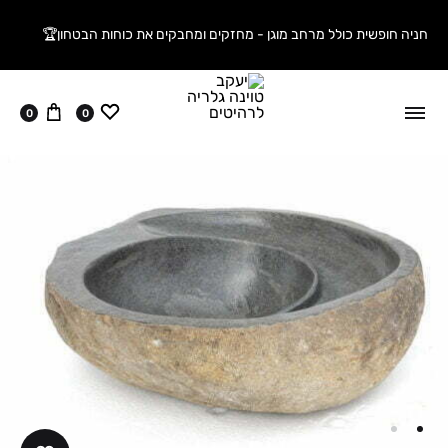
חניה חופשית כולל מרחב מוגן - מחזקים ומחבקים את כוחות הבטחון🏆
ווישליסט
עגלה
0
0