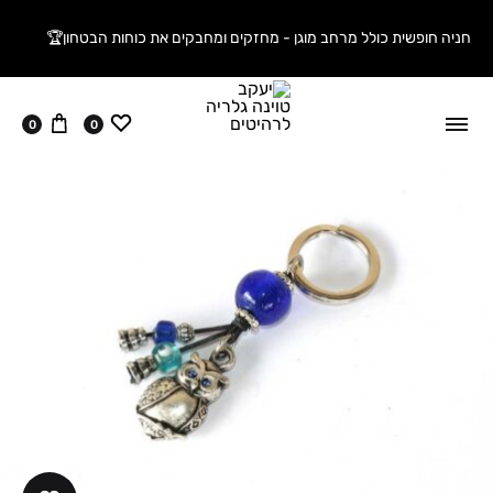
חניה חופשית כולל מרחב מוגן - מחזקים ומחבקים את כוחות הבטחון🏆
ווישליסט
עגלה
0
0