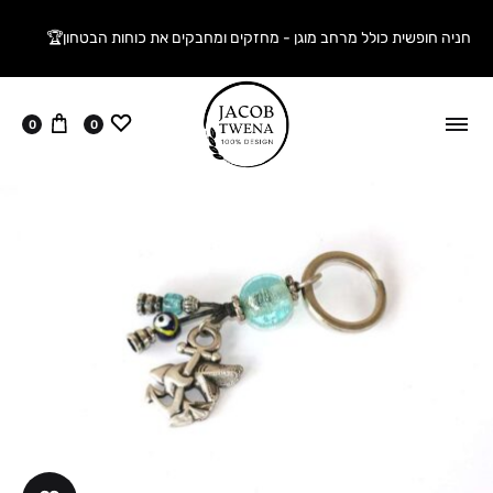
חניה חופשית כולל מרחב מוגן - מחזקים ומחבקים את כוחות הבטחון🏆
ווישליסט
עגלה
0
0