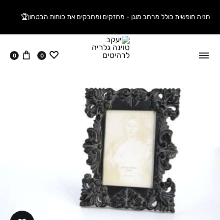
חניה חופשית כולל מרחב מוגן - מחזקים ומחבקים את כוחות הבטחון🏆
ווישליסט
עגלה
0
0