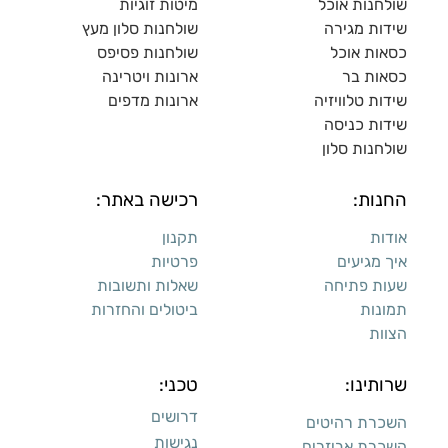
שולחנות אוכל
מיטות זוגיות
שידות מגירה
שולח
נות סלון מעץ
כסאות אוכל
שולחנות פסיפס
כסאות בר
ארונות ויטרינה
שידות טלוויזיה
ארונות מדפי
ם
שידות כניסה
שולחנות סלון
החנות:
רכישה באתר:
אודות
תקנון
איך מגיעים
פרטיות
שעות פתיחה
שאלות ותשובות
תמונות
ביטולים והחזרות
הצוות
שרותינו:
טכני:
דרושים
השכרת רהיטים
נגישות
השכרת אביזרים