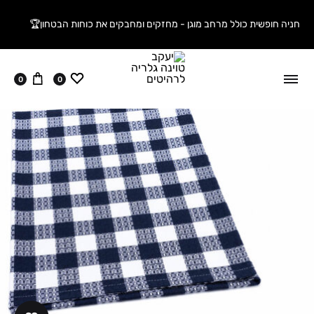
חניה חופשית כולל מרחב מוגן - מחזקים ומחבקים את כוחות הבטחון🏆
ווישליסט
עגלה
0
0