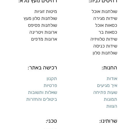
רהיטים לבית:
רהיטים מעץ מלא:
שולחנות אוכל
מיטות זוגיות
שידות מגירה
שולח
נות סלון מעץ
כסאות אוכל
שולחנות פסיפס
כסאות בר
ארונות ויטרינה
שידות טלוויזיה
ארונות מדפי
ם
שידות כניסה
שולחנות סלון
החנות:
רכישה באתר:
אודות
תקנון
איך מגיעים
פרטיות
שעות פתיחה
שאלות ותשובות
תמונות
ביטולים והחזרות
הצוות
שרותינו:
טכני: