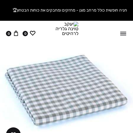
חניה חופשית כולל מרחב מוגן - מחזקים ומחבקים את כוחות הבטחון🏆
ווישליסט
עגלה
0
0