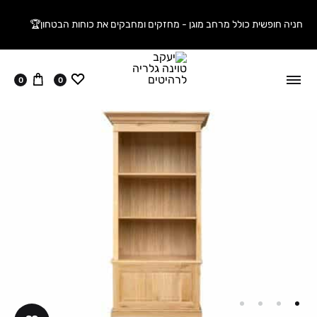
חניה חופשית כולל מרחב מוגן - מחזקים ומחבקים את כוחות הבטחון🏆
ווישליסט
עגלה
0
0