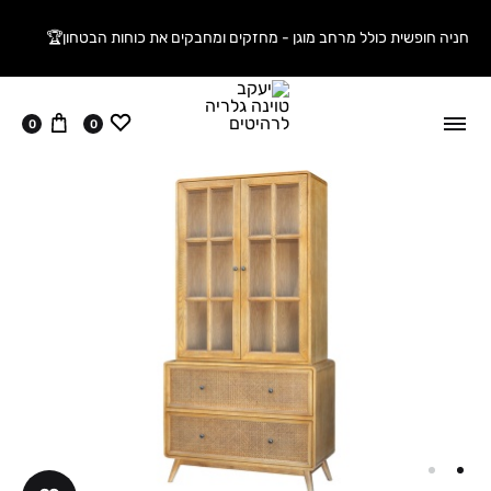
חניה חופשית כולל מרחב מוגן - מחזקים ומחבקים את כוחות הבטחון🏆
ווישליסט
עגלה
0
0