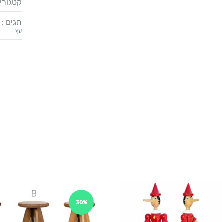
קטגוריו
תגים :
עץ
30%