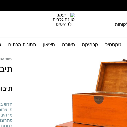
קוחות
יעקב
גלריה
טוינה
לרהיטים
טקסטיל
קרמיקה
תאורה
מציאון
תמונות מבתים
ט
גלריה
ועיצוב
הבית
לרהיטים
עמוד הבי
תיב
תיבו
חדש בג
מיוצרות
מרהיבי
פתרונות
בחנות 