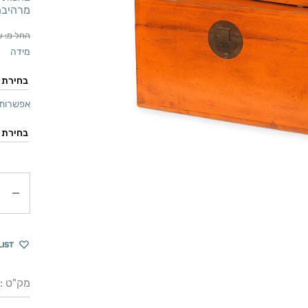
מרהיבה
החל מ:
₪
מידה
אפשרות 
כמות
LIST
מק"ט :