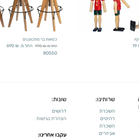
יו
כסאות בר מתכווננים
19
החל מ:
₪
690
החל מ:
₪
990
80550
שרותינו:
שונות:
השכרת
דרושים
רהיטים
הצהרת נגישות
השכרת
אביזרים
עקבו אחרינו: