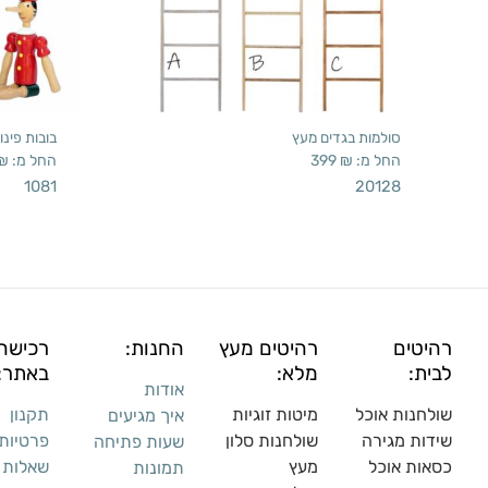
סולמות בגדים מעץ
בובות פינוק
החל מ:
₪
399
החל מ:
₪
1081
20128
רהיטים
רהיטים מעץ
החנות:
רכישה
לבית:
מלא:
באתר:
אודות
שולחנות אוכל
מיטות זוגיות
תקנון
איך מגיעים
שידות מגירה
שולח
נות סלון
פרטיות
שעות פתיחה
כסאות אוכל
מעץ
שאלות
תמונות