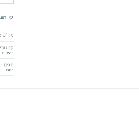
LIST
מק"ט :
קטגוריו
רהיטים
תגים :
רטרו