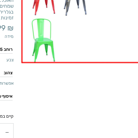
האוכל. 
שמחים. 
בגלריה 
זמינות
99
₪
מידה
צבע
אפשרות 
קיים במל
כמות