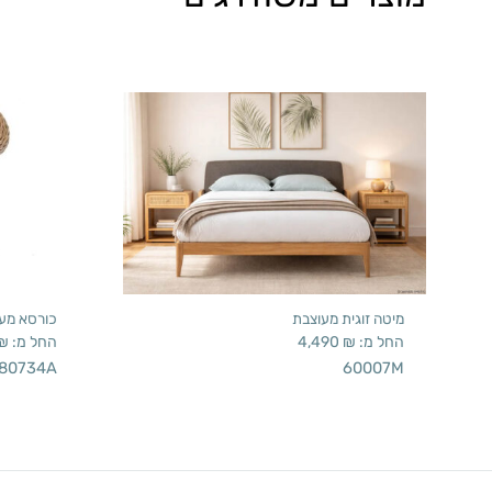
מיטה זוגית מעוצבת
כורסא מעו
החל מ:
₪
4,490
החל מ:
₪
80734A
60007M