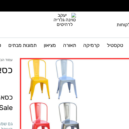
קוחות
יעקב
גלריה
טוינה
לרהיטים
טקסטיל
קרמיקה
תאורה
מציאון
תמונות מבתים
ט
גלריה
ועיצוב
הבית
לרהיטים
עמוד הבי
כסא
כסאו
Final Sale (6
גם שמח