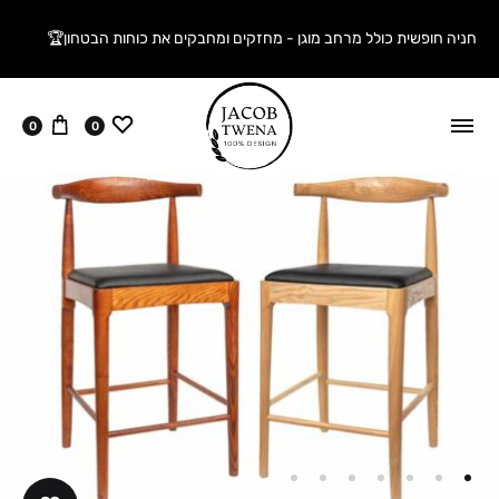
חניה חופשית כולל מרחב מוגן - מחזקים ומחבקים את כוחות הבטחון🏆
ווישליסט
עגלה
0
0