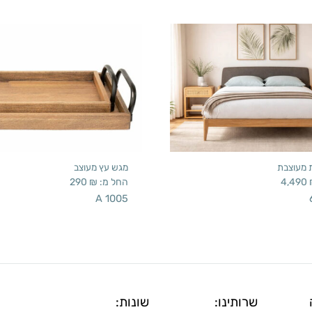
ת מעוצבת
מגש עץ מעוצב
4,490
החל מ:
₪
290
A 1005
שרותינו:
שונות: