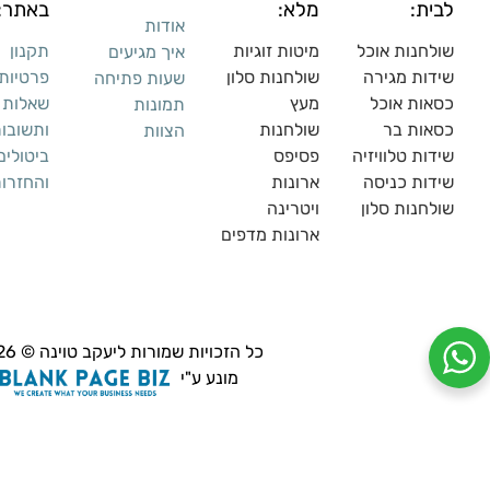
לבית:
מלא:
באתר:
אודות
שולחנות אוכל
מיטות זוגיות
תקנון
איך מגיעים
שידות מגירה
שולח
נות סלון
פרטיות
שעות פתיחה
כסאות אוכל
מעץ
שאלות
תמונות
כסאות בר
שולחנות
ותשובו
הצוות
שידות טלוויזיה
פסיפס
ביטולים
שידות כניסה
ארונות
והחזרו
שולחנות סלון
ויטרינה
ארונות מדפי
ם
כל הזכויות שמורות ליעקב טוינה © 2026,
מונע ע"י