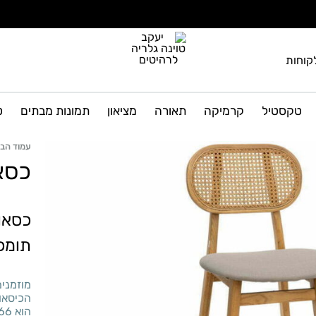
קוחות
יעקב
גלריה
טוינה
לרהיטים
טקסטיל
קרמיקה
תאורה
מציאון
תמונות מבתים
ט
גלריה
ועיצוב
הבית
לרהיטים
עמוד הבי
כסאו
כסאו
תומכ
מוזמנים
הכיסאות