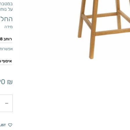
במטבחי
על נוחו
החל 
מידה
אפשרות 
90
₪
כמות
LIST