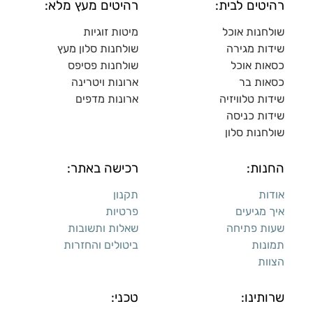
רהיטים לבית:
רהיטים מעץ מלא:
שולחנות אוכל
מיטות זוגיות
שידות מגירה
שולח
נות סלון מעץ
כסאות אוכל
שולחנות פסיפס
כסאות בר
ארונות ויטרינה
שידות טלוויזיה
ארונות מדפי
ם
שידות כניסה
שולחנות סלון
החנות:
רכישה באתר:
אודות
תקנון
איך מגיעים
פרטיות
שעות פתיחה
שאלות ותשובות
תמונות
ביטולים והחזרות
הצוות
שרותינו:
טכני: