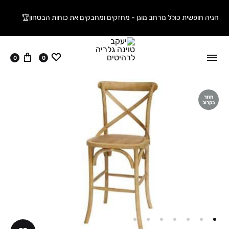
חניה חופשית כולל מרחב מוגן - מחזקים ומחבקים את כוחות הבטחון🏆
ווישליסט
עגלה
0
0
חוזר
בקרוב