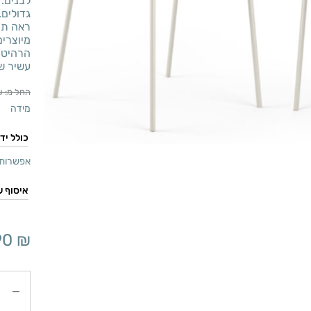
לבנים. 
גדולים.
ראה תמו
מיוצרים
הרהיטים
עשיר ש
החל מ:
₪
מידה
אפשרות 
90
₪
כמות