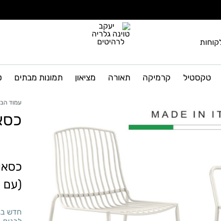
קוחות
יעקב
גלריה
טוינה
לרהיטים
טקסטיל
קרמיקה
תאורה
מציאון
תמונות מבתים
ט
גלריה
ועיצוב
הבית
לרהיטים
עמוד הבי
כסאו
כסאות
(עם י
חדש בגל