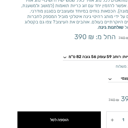
מותאמים לכל מזג אוויר כולל שמש ישירה ושינויי מזג אוויר
 אפשר להזמין יחד עם זוג כריות תואמות (למושב ולמשענת,
נה). הכסאות נוחים במיוחד ומעוצבים בסגנון מודרני.
 על ידי מותג רהיטי גינה איטלקי מוביל המספק לחברות
 היוקרתיים בעולם. אוהבים את העיצוב? צפו גם בקטלוג
ל
שולחנות גינה
.
החל מ:
₪
390
740
משלוח
3
740
₪
הוספה לסל