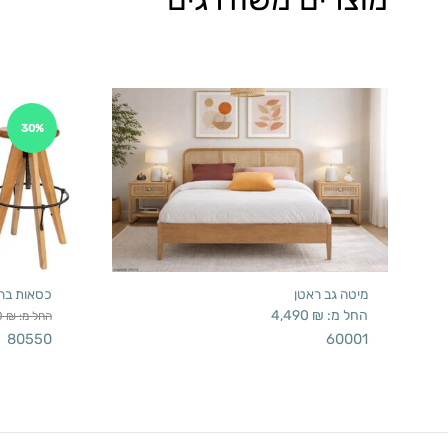
30%
מיטה גב ראטן
כסאות בר 
החל מ:
₪
4,490
החל מ:
₪
0
80550
60001