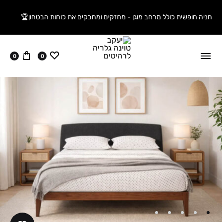
חניה חופשית כולל מרחב מוגן - מחזקים ומחבקים את כוחות הבטחון🏆
ווישליסט
עגלה
0
0