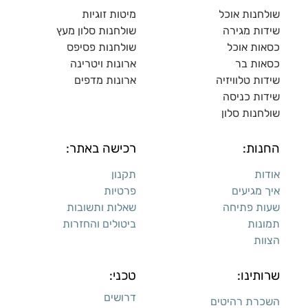
שולחנות אוכל
מיטות זוגיות
שידות מגירה
שולח
נות סלון מעץ
כסאות אוכל
שולחנות פסיפס
כסאות בר
ארונות ויטרינה
שידות טלוויזיה
ארונות מדפי
ם
שידות כניסה
שולחנות סלון
החנות:
רכישה באתר:
אודות
תקנון
איך מגיעים
פרטיות
שעות פתיחה
שאלות ותשובות
תמונות
ביטולים והחזרות
הצוות
שרותינו:
טכני:
דרושים
השכרת רהיטים