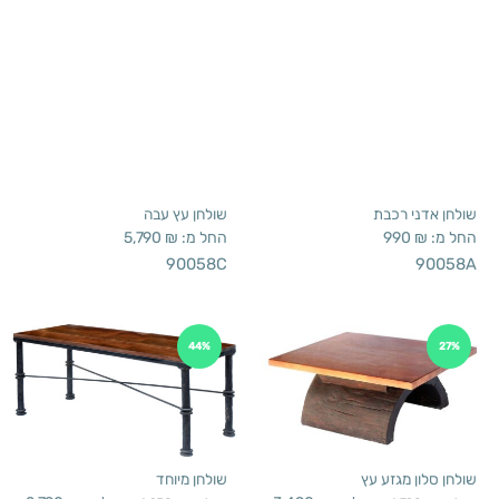
שולחן אדני רכבת
שולחן עץ עבה
החל מ:
₪
990
החל מ:
₪
5,790
90058C
90058A
44%
27%
שולחן סלון מגזע עץ
שולחן מיוחד
החל מ:
₪
3,490
החל מ:
₪
2,790
החל מ:
₪
4,790
החל מ:
₪
4,950
90281
90078