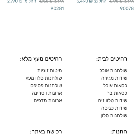
רהיטים לבית:
רהיטים מעץ מלא:
שולחנות אוכל
מיטות זוגיות
שידות מגירה
שולח
נות סלון מעץ
כסאות אוכל
שולחנות פסיפס
כסאות בר
ארונות ויטרינה
שידות טלוויזיה
ארונות מדפי
ם
שידות כניסה
שולחנות סלון
החנות:
רכישה באתר:
אודות
תקנון
איך מגיעים
פרטיות
שעות פתיחה
שאלות ותשובות
תמונות
ביטולים והחזרות
הצוות