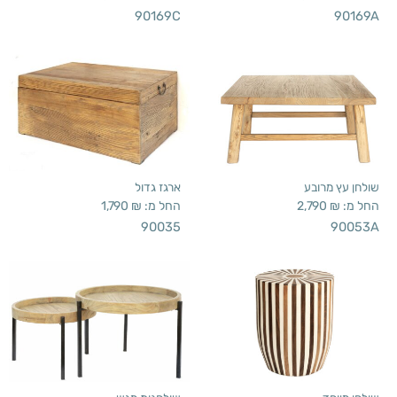
90169C
90169A
שולחן עץ מרובע
ארגז גדול
החל מ:
₪
2,790
החל מ:
₪
1,790
90035
90053A