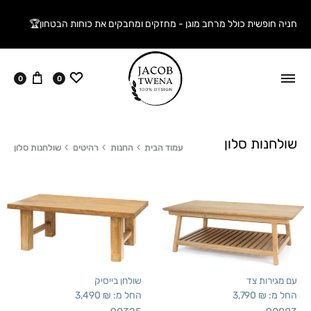
חניה חופשית כולל מרחב מוגן - מחזקים ומחבקים את כוחות הבטחון🏆
ווישליסט
עגלה
0
0
שולחנות סלון
עמוד הבית
החנות
רהיטים
שולחנות סלון
עם מגירות צד
שולחן בייסיק
החל מ:
₪
3,790
החל מ:
₪
3,490