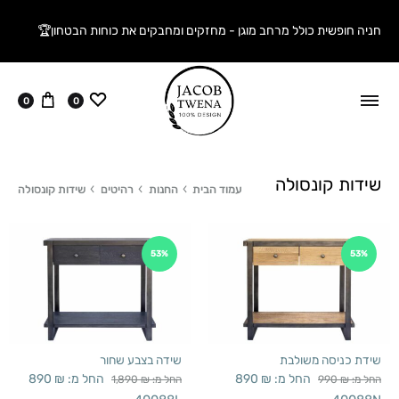
חניה חופשית כולל מרחב מוגן - מחזקים ומחבקים את כוחות הבטחון🏆
ווישליסט
עגלה
0
0
שידות קונסולה
עמוד הבית
החנות
רהיטים
שידות קונסולה
53%
53%
שידת כניסה משולבת
שידה בצבע שחור
החל מ:
₪
890
החל מ:
₪
890
החל מ:
₪
990
החל מ:
₪
1,890