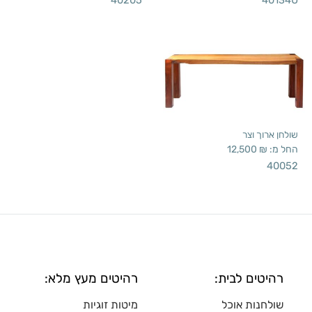
שולחן ארוך וצר
החל מ:
₪
12,500
40052
רהיטים לבית:
רהיטים מעץ מלא:
שולחנות אוכל
מיטות זוגיות
שידות מגירה
שולח
נות סלון מעץ
כסאות אוכל
שולחנות פסיפס
כסאות בר
ארונות ויטרינה
שידות טלוויזיה
ארונות מדפי
ם
שידות כניסה
שולחנות סלון