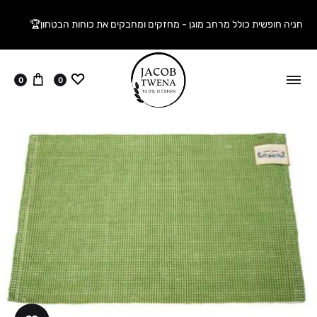
חניה חופשית כולל מרחב מוגן - מחזקים ומחבקים את כוחות הבטחון🏆
ווישליסט
עגלה
0
0